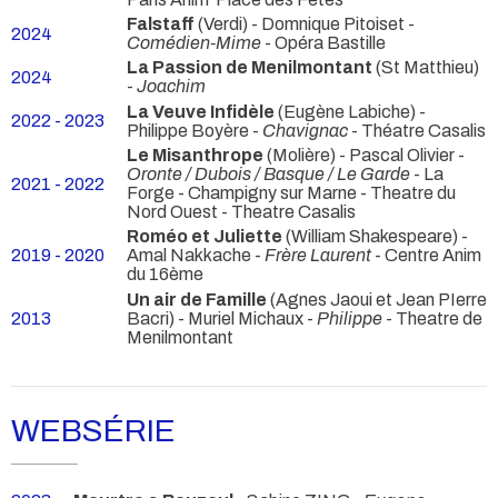
Falstaff
(Verdi) - Domnique Pitoiset -
2024
Comédien-Mime
- Opéra Bastille
La Passion de Menilmontant
(St Matthieu)
2024
-
Joachim
La Veuve Infidèle
(Eugène Labiche) -
2022 - 2023
Philippe Boyère -
Chavignac
- Théatre Casalis
Le Misanthrope
(Molière) - Pascal Olivier -
Oronte / Dubois / Basque / Le Garde
- La
2021 - 2022
Forge - Champigny sur Marne - Theatre du
Nord Ouest - Theatre Casalis
Roméo et Juliette
(William Shakespeare) -
2019 - 2020
Amal Nakkache -
Frère Laurent
- Centre Anim
du 16ème
Un air de Famille
(Agnes Jaoui et Jean PIerre
2013
Bacri) - Muriel Michaux -
Philippe
- Theatre de
Menilmontant
WEBSÉRIE