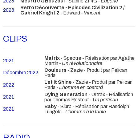
2023
Meurtre a Bouzoul
- Sabine ZING -
Eugene
Retro Découverte - Episodes Civilization 2 /
2023
Gabriel Knight 2
- Edward -
Vincent
CLIPS
Matrix
- Spectre - Réalisation par Agathe
2021
Martin -
Un révolutionnaire
Couleurs
- Zazie - Produit par Pelican
Décembre 2022
Paris
Let it Shine
- Zazie - Produit par Pelican
2022
Paris -
L'homme en costard
Dying Generation
- Urtrax - Réalisation
2021
par Thomas Restout -
Un partisan
Baby
- Slurp - Réalisation par Randolph
2021
Lungela -
L'homme à la table
RADIO