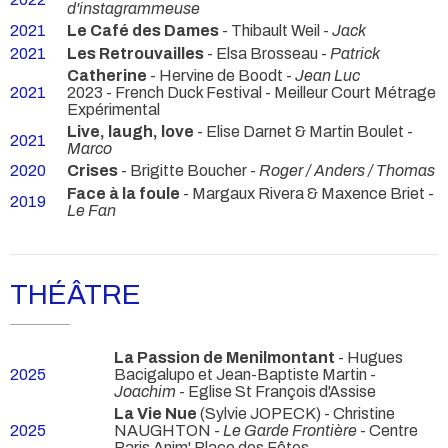
d'instagrammeuse
2021
Le Café des Dames
- Thibault Weil -
Jack
2021
Les Retrouvailles
- Elsa Brosseau -
Patrick
Catherine
- Hervine de Boodt -
Jean Luc
2021
2023 - French Duck Festival - Meilleur Court Métrage
Expérimental
Live, laugh, love
- Elise Darnet & Martin Boulet -
2021
Marco
2020
Crises
- Brigitte Boucher -
Roger / Anders / Thomas
Face à la foule
- Margaux Rivera & Maxence Briet -
2019
Le Fan
THÉÂTRE
La Passion de Menilmontant
- Hugues
2025
Bacigalupo et Jean-Baptiste Martin -
Joachim
- Eglise St François d'Assise
La Vie Nue
(Sylvie JOPECK) - Christine
2025
NAUGHTON -
Le Garde Frontière
- Centre
Paris Anim' Place des Fêtes